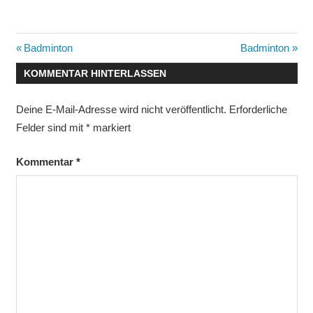
Beitragsnavigation
Vorheriger
Nächster
Badminton
Badminton
Beitrag:
Beitrag:
KOMMENTAR HINTERLASSEN
Deine E-Mail-Adresse wird nicht veröffentlicht.
Erforderliche
Felder sind mit
*
markiert
Kommentar
*