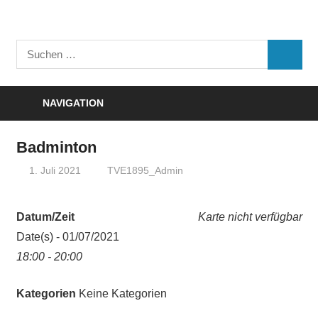
Zum
Inhalt
Turnverein
springen
Suchen
"Frisch
SUCHE
nach:
Auf"
1895
NAVIGATION
e.V.
Eisenbach
Badminton
1. Juli 2021
TVE1895_Admin
Datum/Zeit
Karte nicht verfügbar
Date(s) - 01/07/2021
18:00 - 20:00
Kategorien
Keine Kategorien