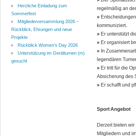
Herzliche Einladung zum
regelmäßig an de
Sommerfest
»
Entscheidungen, 
Mitgliederversammlung 2026 –
kommuniziert.
Rückblick, Ehrungen und neue
»
Er unterstützt d
Projekte
»
Er organisiert br
Rückblick Women’s Day 2026
»
In Zusammenarbe
Unterstützung im Gerätturnen (m)
legendären Turner
gesucht
»
Er tritt für die 
Absicherung des S
»
Er schafft und p
Sport Angebot
Derzeit bieten wi
Mitgliedern und im