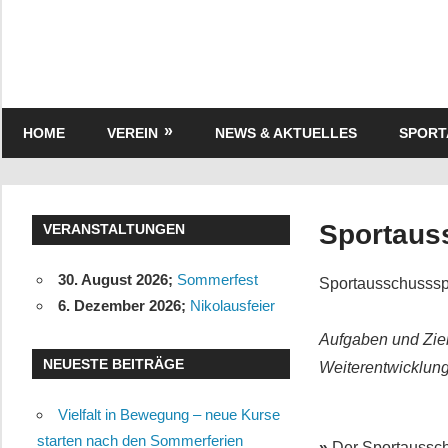
Zum
Inhalt
springen
Turnverein
"Frisch
Auf"
HOME
VEREIN
NEWS & AKTUELLES
SPOR
1895
e.V.
Eisenbach
Sportaus
VERANSTALTUNGEN
30. August 2026
;
Sommerfest
Sportausschusssp
6. Dezember 2026
;
Nikolausfeier
Aufgaben und Ziel
NEUESTE BEITRÄGE
Weiterentwicklung
Vielfalt in Bewegung – neue Kurse
starten nach den Sommerferien
»
Der Sportausschu