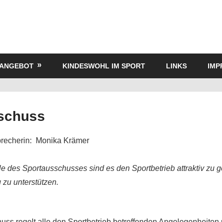
TANGEBOT
KINDESWOHL IM SPORT
LINKS
IMP
schuss
recherin: Monika Krämer
e des Sportausschusses sind es den Sportbetrieb attraktiv zu g
 zu unterstützen.
ss regelt alle den Sportbetrieb betreffenden Angelegenheiten 