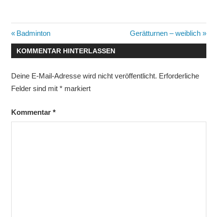
Beitragsnavigation
Vorheriger
Nächster
Badminton
Gerätturnen – weiblich
Beitrag:
Beitrag:
KOMMENTAR HINTERLASSEN
Deine E-Mail-Adresse wird nicht veröffentlicht.
Erforderliche
Felder sind mit
*
markiert
Kommentar
*