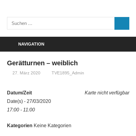
Zum
Inhalt
Turnverein
springen
Suchen
"Frisch
SUCHE
nach:
Auf"
1895
NAVIGATION
e.V.
Eisenbach
Gerätturnen – weiblich
27. März 2020
TVE1895_Admin
Datum/Zeit
Karte nicht verfügbar
Date(s) - 27/03/2020
17:00 - 11:00
Kategorien
Keine Kategorien