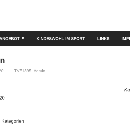
TANGEBOT
KINDESWOHL IM SPORT
LINKS
IMP
on
20
TVE1895_Admin
Ka
020
 Kategorien