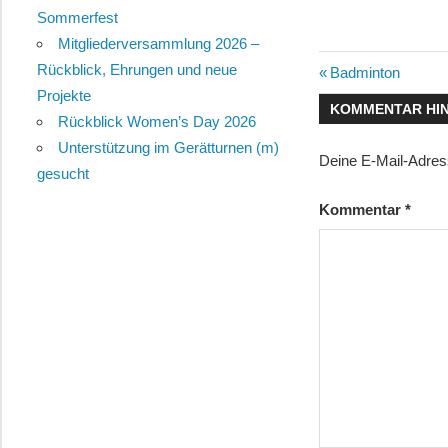
Sommerfest
Mitgliederversammlung 2026 –
Rückblick, Ehrungen und neue
Beitragsn
Vorheriger
Badminton
Projekte
Beitrag:
KOMMENTAR HI
Rückblick Women’s Day 2026
Unterstützung im Gerätturnen (m)
Deine E-Mail-Adresse
gesucht
Kommentar
*