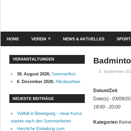
Zum
Inhalt
springen
Turnverein
"Frisch
Auf"
HOME
VEREIN
NEWS & AKTUELLES
SPOR
1895
e.V.
Eisenbach
Badmint
VERANSTALTUNGEN
3. September 20
30. August 2026
;
Sommerfest
6. Dezember 2026
;
Nikolausfeier
Datum/Zeit
NEUESTE BEITRÄGE
Date(s) - 03/09/2
18:00 - 20:00
Vielfalt in Bewegung – neue Kurse
starten nach den Sommerferien
Kategorien
Keine
Herzliche Einladung zum