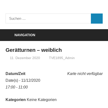
Zum
Inhalt
Turnverein
springen
Suchen
"Frisch
SUCHE
nach:
Auf"
1895
NAVIGATION
e.V.
Eisenbach
Gerätturnen – weiblich
11. Dezember 2020
TVE1895_Admin
Datum/Zeit
Karte nicht verfügbar
Date(s) - 11/12/2020
17:00 - 11:00
Kategorien
Keine Kategorien