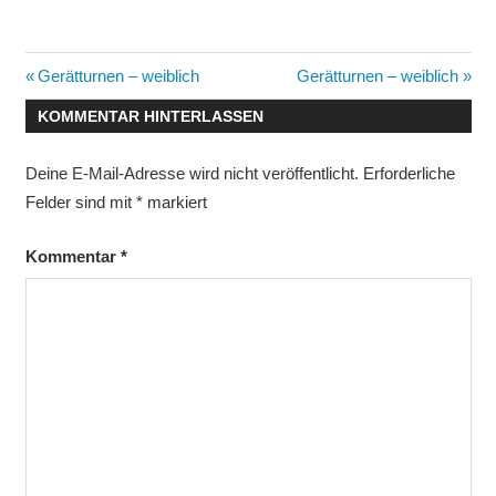
Beitragsnavigation
Vorheriger
Nächster
Gerätturnen – weiblich
Gerätturnen – weiblich
Beitrag:
Beitrag:
KOMMENTAR HINTERLASSEN
Deine E-Mail-Adresse wird nicht veröffentlicht.
Erforderliche
Felder sind mit
*
markiert
Kommentar
*