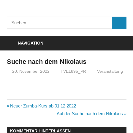
Zum
Inhalt
Turnverein
springen
Suchen
"Frisch
SUCHE
nach:
Auf"
1895
NAVIGATION
e.V.
Eisenbach
Suche nach dem Nikolaus
20. November 2022
TVE1895_PR
Veranstaltung
Beitragsnavigation
Vorheriger
Neuer Zumba-Kurs ab 01.12.2022
Beitrag:
Nächster
Auf der Suche nach dem Nikolaus
Beitrag:
KOMMENTAR HINTERLASSEN