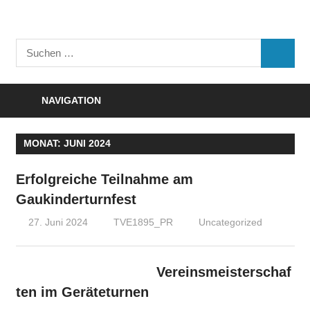
Zum
Inhalt
Turnverein
springen
Suchen
"Frisch
SUCHE
nach:
Auf"
1895
NAVIGATION
e.V.
Eisenbach
MONAT:
JUNI 2024
Erfolgreiche Teilnahme am
Gaukinderturnfest
27. Juni 2024
TVE1895_PR
Uncategorized
Vereinsmeisterschaf
ten im Geräteturnen