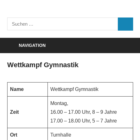
Zum
Inhalt
Turnverein
springen
Suchen
"Frisch
SUCHE
nach:
Auf"
1895
NAVIGATION
e.V.
Eisenbach
Wettkampf Gymnastik
Name
Wettkampf Gymnastik
Montag,
Zeit
16.00 – 17.00 Uhr, 8 – 9 Jahre
17.00 – 18.00 Uhr, 5 – 7 Jahre
Ort
Turnhalle