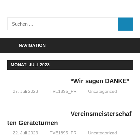
Zum
Inhalt
Turnverein
springen
Suchen
"Frisch
SUCHE
nach:
Auf"
1895
NAVIGATION
e.V.
Eisenbach
MONAT:
JULI 2023
*Wir sagen DANKE*
27. Juli 2023
TVE1895_PR
Uncategorized
Vereinsmeisterschaf
ten Geräteturnen
22. Juli 2023
TVE1895_PR
Uncategorized