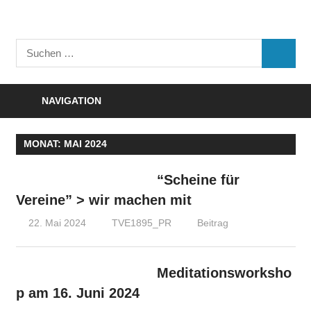
Zum
Inhalt
Turnverein
springen
Suchen
"Frisch
SUCHE
nach:
Auf"
1895
NAVIGATION
e.V.
Eisenbach
MONAT:
MAI 2024
“Scheine für
Vereine” > wir machen mit
22. Mai 2024
TVE1895_PR
Beitrag
Meditationsworksho
p am 16. Juni 2024