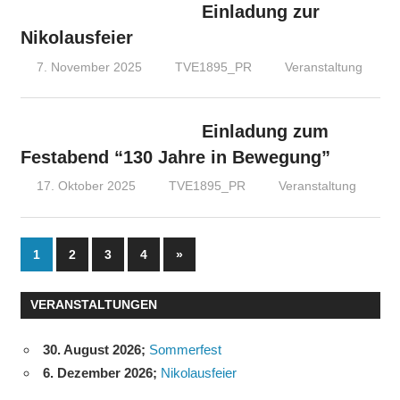
Einladung zur
Nikolausfeier
7. November 2025
TVE1895_PR
Veranstaltung
Einladung zum
Festabend “130 Jahre in Bewegung”
17. Oktober 2025
TVE1895_PR
Veranstaltung
Seitennummerierung
Nächste
1
2
3
4
»
Beiträge
der
VERANSTALTUNGEN
Beiträge
30. August 2026
;
Sommerfest
6. Dezember 2026
;
Nikolausfeier