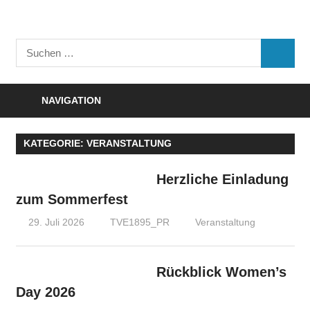
Zum
Inhalt
Turnverein
springen
Suchen
"Frisch
SUCHE
nach:
Auf"
1895
NAVIGATION
e.V.
Eisenbach
KATEGORIE:
VERANSTALTUNG
Herzliche Einladung
zum Sommerfest
29. Juli 2026
TVE1895_PR
Veranstaltung
Rückblick Women’s
Day 2026