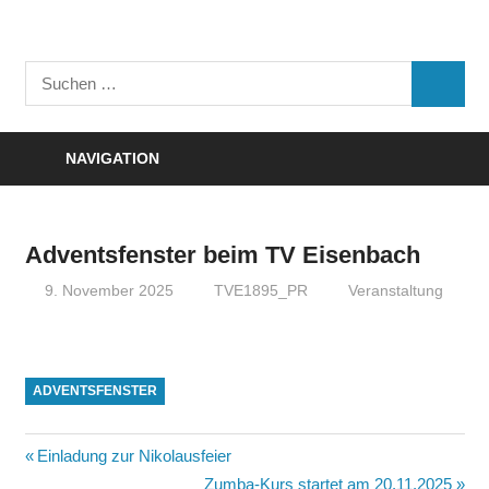
Zum
Inhalt
Turnverein
springen
Suchen
"Frisch
SUCHE
nach:
Auf"
1895
NAVIGATION
e.V.
Eisenbach
Adventsfenster beim TV Eisenbach
9. November 2025
TVE1895_PR
Veranstaltung
ADVENTSFENSTER
Beitragsnavigation
Vorheriger
Einladung zur Nikolausfeier
Beitrag:
Nächster
Zumba-Kurs startet am 20.11.2025