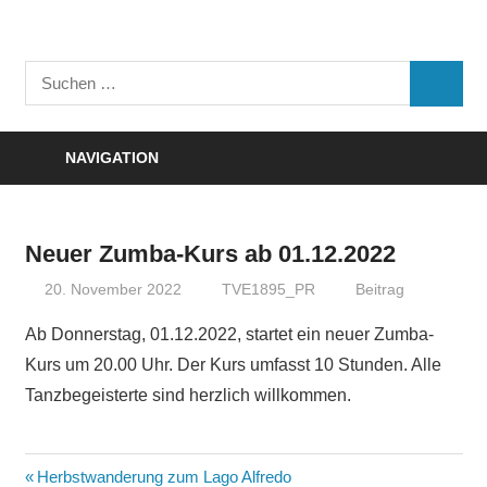
Zum
Inhalt
Turnverein
springen
Suchen
"Frisch
SUCHE
nach:
Auf"
1895
NAVIGATION
e.V.
Eisenbach
Neuer Zumba-Kurs ab 01.12.2022
20. November 2022
TVE1895_PR
Beitrag
Ab Donnerstag, 01.12.2022, startet ein neuer Zumba-
Kurs um 20.00 Uhr. Der Kurs umfasst 10 Stunden. Alle
Tanzbegeisterte sind herzlich willkommen.
Beitragsnavigation
Vorheriger
Herbstwanderung zum Lago Alfredo