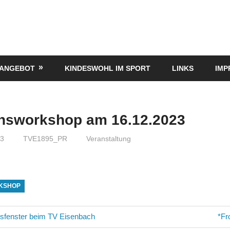
TANGEBOT
KINDESWOHL IM SPORT
LINKS
IMP
onsworkshop am 16.12.2023
23
TVE1895_PR
Veranstaltung
KSHOP
avigation
Näc
tsfenster beim TV Eisenbach
*Fr
Beit