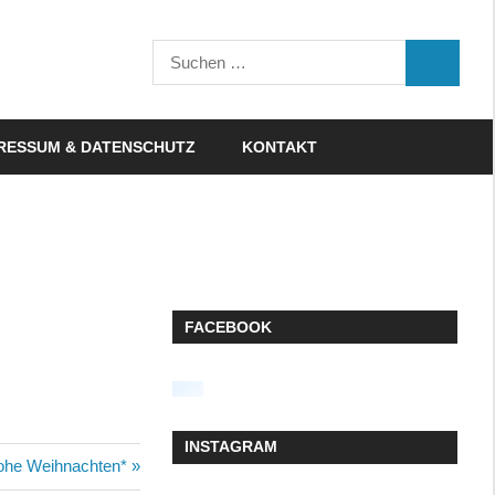
Suchen
SUCHEN
nach:
RESSUM & DATENSCHUTZ
KONTAKT
FACEBOOK
INSTAGRAM
hster
ohe Weihnachten*
rag: