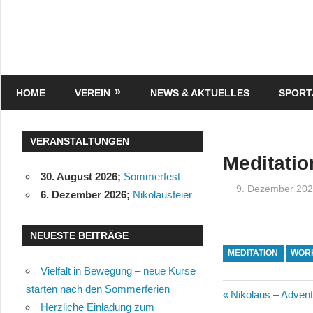
Zum
Inhalt
springen
Turnverein
"Frisch
Auf"
HOME
VEREIN
NEWS & AKTUELLES
SPOR
1895
e.V.
Eisenbach
VERANSTALTUNGEN
Meditati
30. August 2026
;
Sommerfest
9. Dezember 20
6. Dezember 2026
;
Nikolausfeier
NEUESTE BEITRÄGE
MEDITATION
WOR
Vielfalt in Bewegung – neue Kurse
starten nach den Sommerferien
Beitragsn
Vorheriger
Nikolaus – Adven
Herzliche Einladung zum
Beitrag: