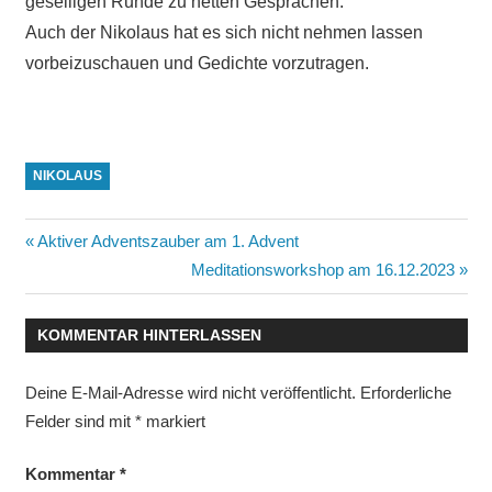
geselligen Runde zu netten Gesprächen.
Auch der Nikolaus hat es sich nicht nehmen lassen
vorbeizuschauen und Gedichte vorzutragen.
NIKOLAUS
Beitragsnavigation
Vorheriger
Aktiver Adventszauber am 1. Advent
Beitrag:
Nächster
Meditationsworkshop am 16.12.2023
Beitrag:
KOMMENTAR HINTERLASSEN
Deine E-Mail-Adresse wird nicht veröffentlicht.
Erforderliche
Felder sind mit
*
markiert
Kommentar
*