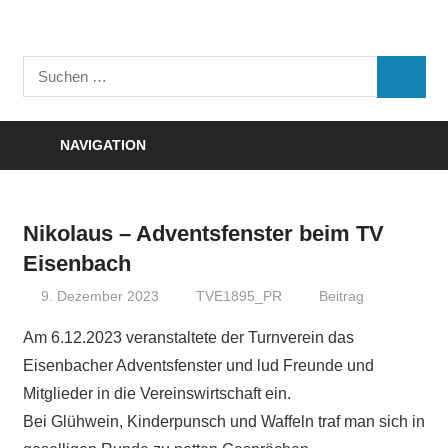
Zum
Inhalt
Turnverein
springen
Suchen
"Frisch
SUCHE
nach:
Auf"
1895
NAVIGATION
e.V.
Eisenbach
Nikolaus – Adventsfenster beim TV
Eisenbach
9. Dezember 2023
TVE1895_PR
Beitrag
Am 6.12.2023 veranstaltete der Turnverein das
Eisenbacher Adventsfenster und lud Freunde und
Mitglieder in die Vereinswirtschaft ein.
Bei Glühwein, Kinderpunsch und Waffeln traf man sich in