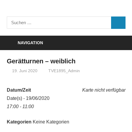
Zum
Inhalt
Turnverein
springen
Suchen
"Frisch
SUCHE
nach:
Auf"
1895
NAVIGATION
e.V.
Eisenbach
Gerätturnen – weiblich
19. Juni 2020
TVE1895_Admin
Datum/Zeit
Karte nicht verfügbar
Date(s) - 19/06/2020
17:00 - 11:00
Kategorien
Keine Kategorien