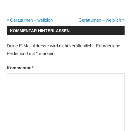
Beitragsnavigation
Vorheriger
Nächster
Gerätturnen – weiblich
Gerätturnen – weiblich
Beitrag:
Beitrag:
KOMMENTAR HINTERLASSEN
Deine E-Mail-Adresse wird nicht veröffentlicht.
Erforderliche
Felder sind mit
*
markiert
Kommentar
*