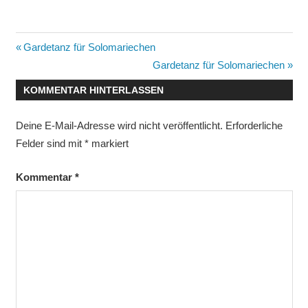
Beitragsnavigation
Vorheriger
Gardetanz für Solomariechen
Beitrag:
Nächster
Gardetanz für Solomariechen
Beitrag:
KOMMENTAR HINTERLASSEN
Deine E-Mail-Adresse wird nicht veröffentlicht.
Erforderliche
Felder sind mit
*
markiert
Kommentar
*