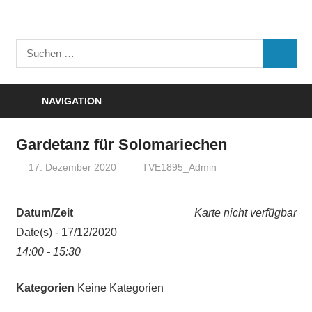
Zum
Inhalt
Turnverein
springen
Suchen
"Frisch
SUCHE
nach:
Auf"
1895
NAVIGATION
e.V.
Eisenbach
Gardetanz für Solomariechen
17. Dezember 2020
TVE1895_Admin
Datum/Zeit
Karte nicht verfügbar
Date(s) - 17/12/2020
14:00 - 15:30
Kategorien
Keine Kategorien