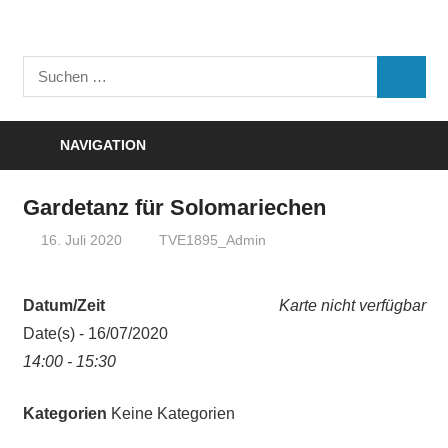
Zum
Inhalt
Turnverein
springen
Suchen
"Frisch
SUCHE
nach:
Auf"
1895
NAVIGATION
e.V.
Eisenbach
Gardetanz für Solomariechen
16. Juli 2020
TVE1895_Admin
Datum/Zeit
Karte nicht verfügbar
Date(s) - 16/07/2020
14:00 - 15:30
Kategorien
Keine Kategorien