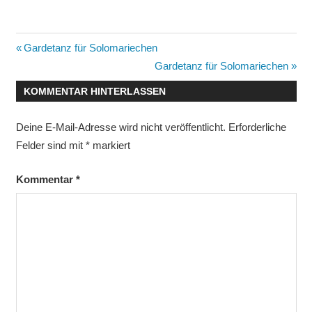
Beitragsnavigation
Vorheriger
Gardetanz für Solomariechen
Beitrag:
Nächster
Gardetanz für Solomariechen
Beitrag:
KOMMENTAR HINTERLASSEN
Deine E-Mail-Adresse wird nicht veröffentlicht.
Erforderliche
Felder sind mit
*
markiert
Kommentar
*