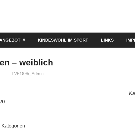
TANGEBOT
KINDESWOHL IM SPORT
LINKS
IMP
en – weiblich
0
TVE1895_Admin
Ka
020
 Kategorien