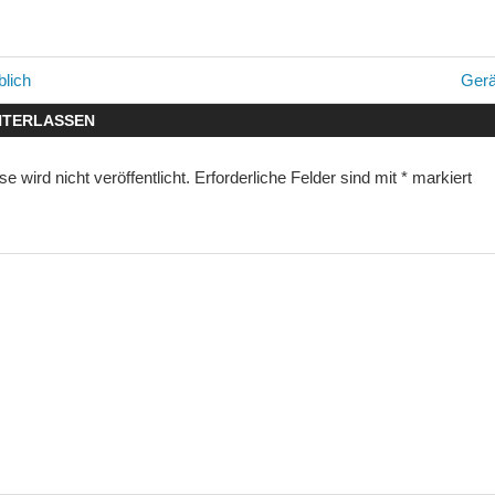
avigation
Näch
blich
Gerä
Beitr
NTERLASSEN
 wird nicht veröffentlicht.
Erforderliche Felder sind mit
*
markiert