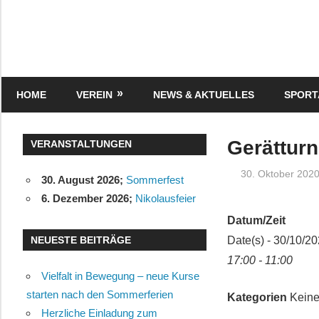
Zum
Inhalt
springen
Turnverein
"Frisch
Auf"
HOME
VEREIN
NEWS & AKTUELLES
SPOR
1895
e.V.
Eisenbach
Gerätturn
VERANSTALTUNGEN
30. Oktober 202
30. August 2026
;
Sommerfest
6. Dezember 2026
;
Nikolausfeier
Datum/Zeit
NEUESTE BEITRÄGE
Date(s) - 30/10/2
17:00 - 11:00
Vielfalt in Bewegung – neue Kurse
starten nach den Sommerferien
Kategorien
Keine
Herzliche Einladung zum