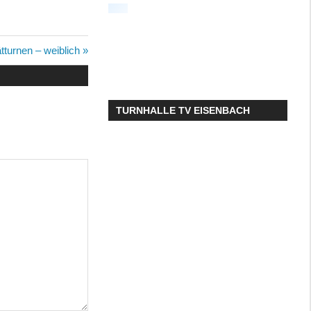
ster
tturnen – weiblich
ag:
TURNHALLE TV EISENBACH