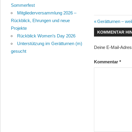
Sommerfest
Mitgliederversammlung 2026 –
Rückblick, Ehrungen und neue
Beitragsn
Vorheriger
Gerätturnen – wei
Projekte
Beitrag:
KOMMENTAR HI
Rückblick Women’s Day 2026
Unterstützung im Gerätturnen (m)
Deine E-Mail-Adresse
gesucht
Kommentar
*