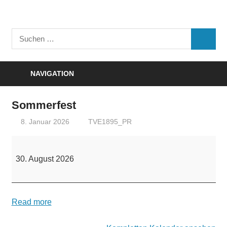
Zum
Inhalt
Turnverein
springen
Suchen
"Frisch
SUCHE
nach:
Auf"
1895
NAVIGATION
e.V.
Eisenbach
Sommerfest
8. Januar 2026
TVE1895_PR
Sommerfest
30. August 2026
Read more