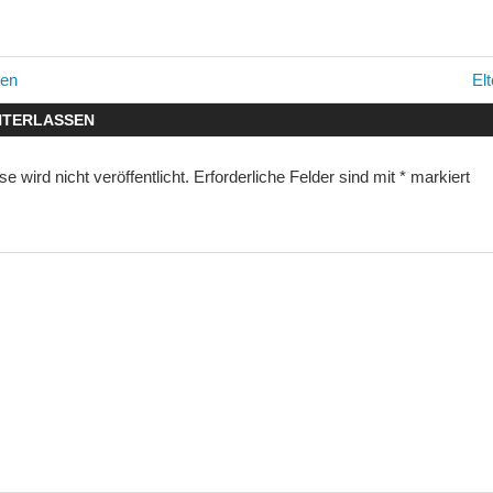
avigation
Nä
nen
El
Bei
NTERLASSEN
 wird nicht veröffentlicht.
Erforderliche Felder sind mit
*
markiert