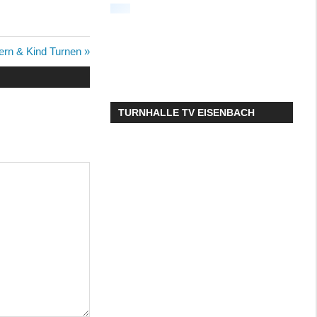
chster
tern & Kind Turnen
trag:
TURNHALLE TV EISENBACH