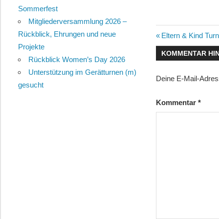
Sommerfest
Mitgliederversammlung 2026 –
Rückblick, Ehrungen und neue
Beitragsn
Vorheriger
Eltern & Kind Tur
Projekte
Beitrag:
KOMMENTAR HI
Rückblick Women’s Day 2026
Unterstützung im Gerätturnen (m)
Deine E-Mail-Adresse
gesucht
Kommentar
*