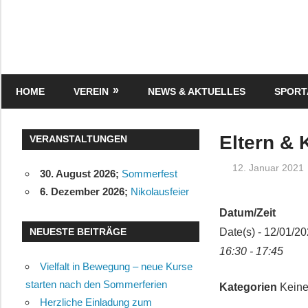
Zum
Inhalt
springen
Turnverein
"Frisch
Auf"
HOME
VEREIN
NEWS & AKTUELLES
SPOR
1895
e.V.
Eisenbach
Eltern & 
VERANSTALTUNGEN
12. Januar 2021
30. August 2026
;
Sommerfest
6. Dezember 2026
;
Nikolausfeier
Datum/Zeit
NEUESTE BEITRÄGE
Date(s) - 12/01/2
16:30 - 17:45
Vielfalt in Bewegung – neue Kurse
starten nach den Sommerferien
Kategorien
Keine
Herzliche Einladung zum