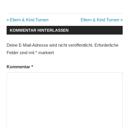
Beitragsnavigation
Vorheriger
Nächster
Eltern & Kind Turnen
Eltern & Kind Turnen
Beitrag:
Beitrag:
KOMMENTAR HINTERLASSEN
Deine E-Mail-Adresse wird nicht veröffentlicht.
Erforderliche
Felder sind mit
*
markiert
Kommentar
*