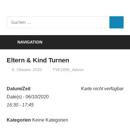
Zum
Inhalt
Turnverein
springen
Suchen
"Frisch
SUCHE
nach:
Auf"
1895
NAVIGATION
e.V.
Eisenbach
Eltern & Kind Turnen
6. Oktober 2020
TVE1895_Admin
Datum/Zeit
Karte nicht verfügbar
Date(s) - 06/10/2020
16:30 - 17:45
Kategorien
Keine Kategorien