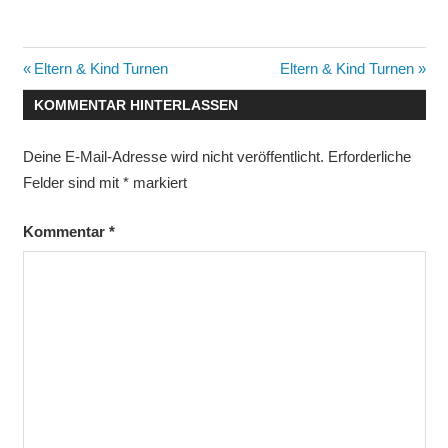
Beitragsnavigation
Vorheriger
Nächster
Eltern & Kind Turnen
Eltern & Kind Turnen
Beitrag:
Beitrag:
KOMMENTAR HINTERLASSEN
Deine E-Mail-Adresse wird nicht veröffentlicht.
Erforderliche
Felder sind mit
*
markiert
Kommentar
*