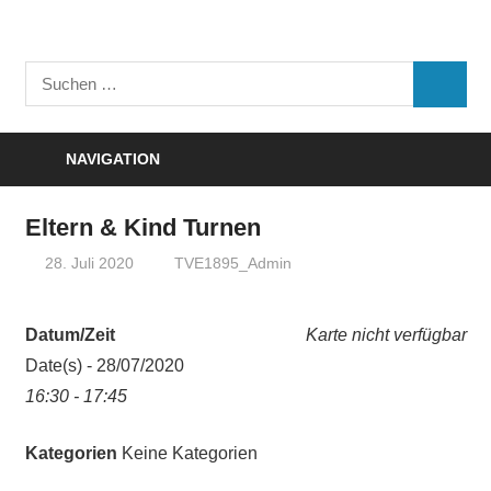
Zum
Inhalt
Turnverein
springen
Suchen
"Frisch
SUCHE
nach:
Auf"
1895
NAVIGATION
e.V.
Eisenbach
Eltern & Kind Turnen
28. Juli 2020
TVE1895_Admin
Datum/Zeit
Karte nicht verfügbar
Date(s) - 28/07/2020
16:30 - 17:45
Kategorien
Keine Kategorien