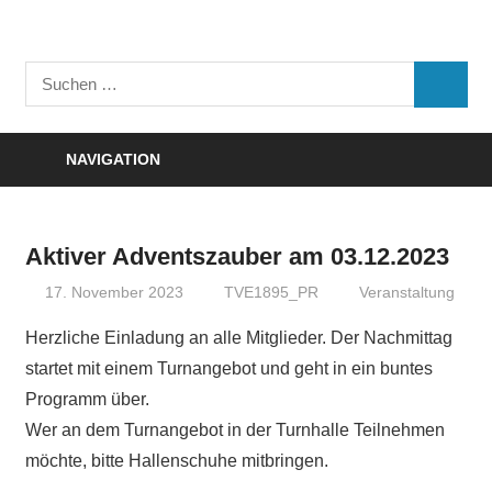
Zum
Inhalt
Turnverein
springen
Suchen
"Frisch
SUCHE
nach:
Auf"
1895
NAVIGATION
e.V.
Eisenbach
Aktiver Adventszauber am 03.12.2023
17. November 2023
TVE1895_PR
Veranstaltung
Herzliche Einladung an alle Mitglieder. Der Nachmittag
startet mit einem Turnangebot und geht in ein buntes
Programm über.
Wer an dem Turnangebot in der Turnhalle Teilnehmen
möchte, bitte Hallenschuhe mitbringen.