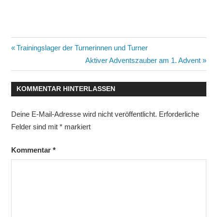
Beitragsnavigation
Vorheriger
Trainingslager der Turnerinnen und Turner
Beitrag:
Nächster
Aktiver Adventszauber am 1. Advent
Beitrag:
KOMMENTAR HINTERLASSEN
Deine E-Mail-Adresse wird nicht veröffentlicht.
Erforderliche
Felder sind mit
*
markiert
Kommentar
*