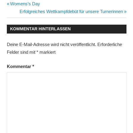
Beitragsnavigation
Vorheriger
Womens’s Day
Beitrag:
Nächster
Erfolgreiches Wettkampfdebüt für unsere Turnerinnen
Beitrag:
KOMMENTAR HINTERLASSEN
Deine E-Mail-Adresse wird nicht veröffentlicht.
Erforderliche
Felder sind mit
*
markiert
Kommentar
*