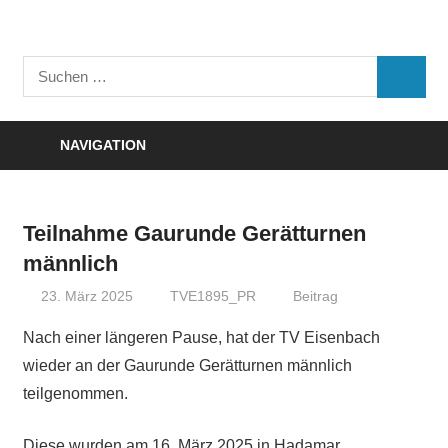
Zum
Inhalt
Turnverein
springen
Suchen
"Frisch
SUCHE
nach:
Auf"
1895
NAVIGATION
e.V.
Eisenbach
Teilnahme Gaurunde Gerätturnen
männlich
23. März 2025
TVE1895_PR
Beitrag
Nach einer längeren Pause, hat der TV Eisenbach
wieder an der Gaurunde Gerätturnen männlich
teilgenommen.
Diese wurden am 16. März 2025 in Hadamar