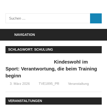
Zum
Inhalt
Turnverein
springen
Suchen
"Frisch
SUCHE
nach:
Auf"
1895
NAVIGATION
e.V.
Eisenbach
SCHLAGWORT:
SCHULUNG
Kindeswohl im
Sport: Verantwortung, die beim Training
beginn
3. März 2026
TVE1895_PR
Veranstaltung
VERANSTALTUNGEN