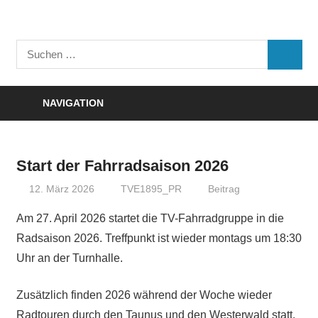
Zum
Inhalt
Turnverein
springen
Suchen
"Frisch
SUCHE
nach:
Auf"
1895
NAVIGATION
e.V.
Eisenbach
Start der Fahrradsaison 2026
12. März 2026
TVE1895_PR
Beitrag
Am 27. April 2026 startet die TV-Fahrradgruppe in die
Radsaison 2026. Treffpunkt ist wieder montags um 18:30
Uhr an der Turnhalle.
Zusätzlich finden 2026 während der Woche wieder
Radtouren durch den Taunus und den Westerwald statt.