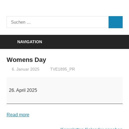
Zum
Inhalt
Turnverein
springen
Suchen
"Frisch
SUCHE
nach:
Auf"
1895
NAVIGATION
e.V.
Eisenbach
Womens Day
6. Januar 2025
TVE1895_PR
Womens
Day
26. April 2025
Read more