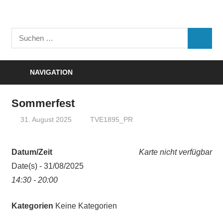
Zum
Inhalt
Turnverein
springen
Suchen
"Frisch
SUCHE
nach:
Auf"
1895
NAVIGATION
e.V.
Eisenbach
Sommerfest
31. August 2025
TVE1895_PR
Datum/Zeit
Karte nicht verfügbar
Date(s) - 31/08/2025
14:30 - 20:00
Kategorien
Keine Kategorien