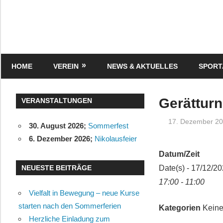
Zum
Inhalt
springen
Turnverein
"Frisch
Auf"
HOME
VEREIN
NEWS & AKTUELLES
SPOR
1895
e.V.
Eisenbach
Gerätturn
VERANSTALTUNGEN
17. Dezember 2
30. August 2026
;
Sommerfest
6. Dezember 2026
;
Nikolausfeier
Datum/Zeit
NEUESTE BEITRÄGE
Date(s) - 17/12/2
17:00 - 11:00
Vielfalt in Bewegung – neue Kurse
starten nach den Sommerferien
Kategorien
Keine
Herzliche Einladung zum