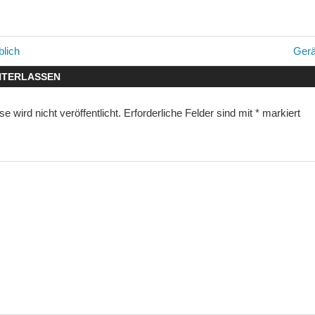
avigation
Näch
blich
Gerä
Beitr
NTERLASSEN
 wird nicht veröffentlicht.
Erforderliche Felder sind mit
*
markiert