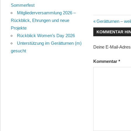
Sommerfest
Mitgliederversammlung 2026 –
Rückblick, Ehrungen und neue
Beitragsn
Vorheriger
Gerätturnen – wei
Projekte
Beitrag:
KOMMENTAR HI
Rückblick Women’s Day 2026
Unterstützung im Gerätturnen (m)
Deine E-Mail-Adresse
gesucht
Kommentar
*