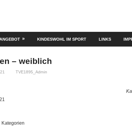
TANGEBOT
KINDESWOHL IM SPORT
LINKS
IMP
en – weiblich
021
TVE1895_Admin
Ka
021
 Kategorien