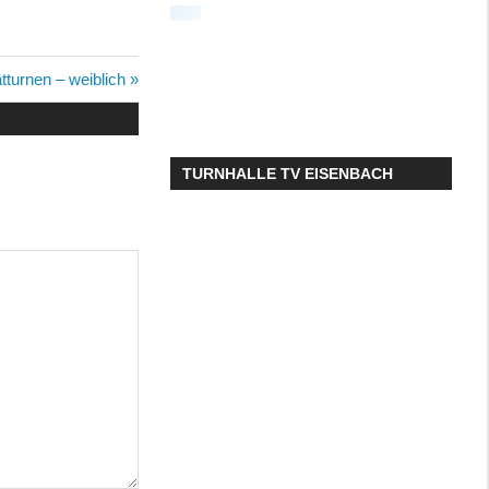
ster
tturnen – weiblich
ag:
TURNHALLE TV EISENBACH