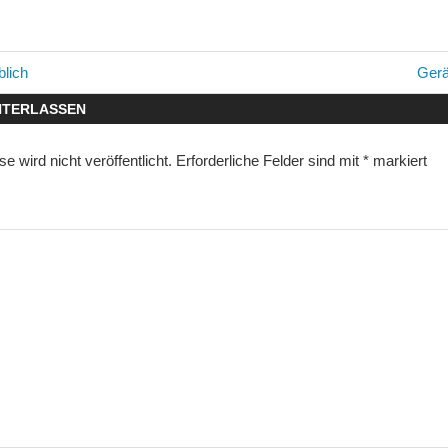
avigation
Näch
blich
Gerä
Beitr
NTERLASSEN
 wird nicht veröffentlicht.
Erforderliche Felder sind mit
*
markiert