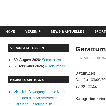
Zum
Inhalt
springen
Turnverein
"Frisch
Auf"
HOME
VEREIN
NEWS & AKTUELLES
SPOR
1895
e.V.
Eisenbach
Gerätturn
VERANSTALTUNGEN
3. September 20
30. August 2026
;
Sommerfest
6. Dezember 2026
;
Nikolausfeier
Datum/Zeit
NEUESTE BEITRÄGE
Date(s) - 03/09/2
17:00 - 11:00
Vielfalt in Bewegung – neue Kurse
starten nach den Sommerferien
Kategorien
Keine
Herzliche Einladung zum