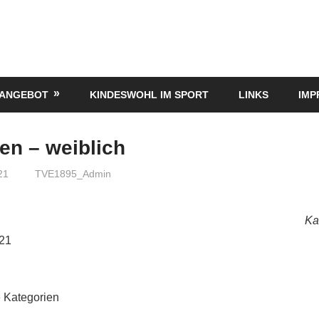
TANGEBOT
KINDESWOHL IM SPORT
LINKS
IMP
en – weiblich
21
TVE1895_Admin
Ka
021
 Kategorien