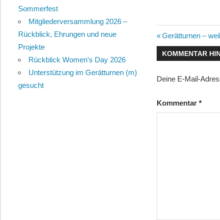
Sommerfest
Mitgliederversammlung 2026 –
Rückblick, Ehrungen und neue
Beitragsn
Vorheriger
Gerätturnen – wei
Projekte
Beitrag:
KOMMENTAR HI
Rückblick Women’s Day 2026
Unterstützung im Gerätturnen (m)
Deine E-Mail-Adresse
gesucht
Kommentar
*