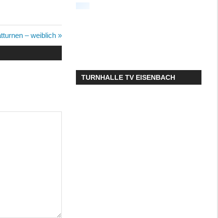
ster
tturnen – weiblich
ag:
TURNHALLE TV EISENBACH