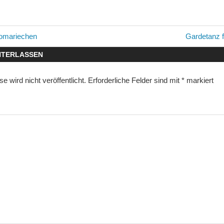
avigation
Nächster
lomariechen
Gardetanz 
Beitrag:
NTERLASSEN
 wird nicht veröffentlicht.
Erforderliche Felder sind mit
*
markiert