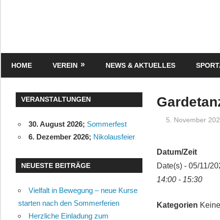
Zum
Inhalt
springen
Turnverein
"Frisch
Auf"
HOME
VEREIN
NEWS & AKTUELLES
SPOR
1895
e.V.
Eisenbach
Gardetan
VERANSTALTUNGEN
5. November 20
30. August 2026
;
Sommerfest
6. Dezember 2026
;
Nikolausfeier
Datum/Zeit
NEUESTE BEITRÄGE
Date(s) - 05/11/2
14:00 - 15:30
Vielfalt in Bewegung – neue Kurse
starten nach den Sommerferien
Kategorien
Keine
Herzliche Einladung zum