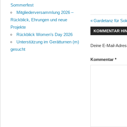
Sommerfest
Mitgliederversammlung 2026 –
Rückblick, Ehrungen und neue
Beitragsn
Vorheriger
Gardetanz für So
Projekte
Beitrag:
KOMMENTAR HI
Rückblick Women’s Day 2026
Unterstützung im Gerätturnen (m)
Deine E-Mail-Adresse
gesucht
Kommentar
*