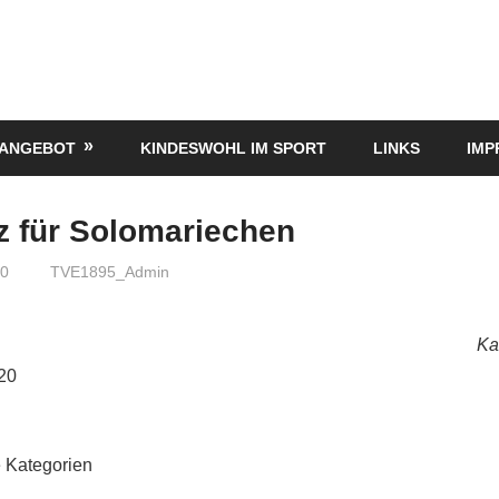
TANGEBOT
KINDESWOHL IM SPORT
LINKS
IMP
z für Solomariechen
20
TVE1895_Admin
Ka
020
 Kategorien