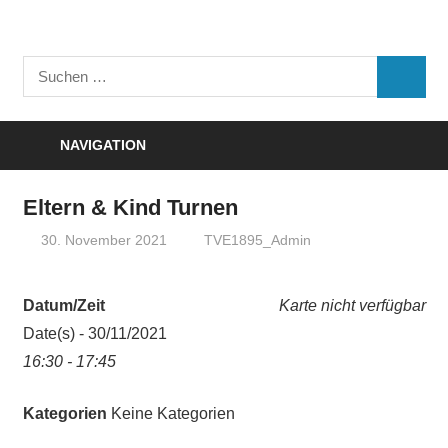
Zum
Inhalt
Turnverein
springen
Suchen
"Frisch
SUCHE
nach:
Auf"
1895
NAVIGATION
e.V.
Eisenbach
Eltern & Kind Turnen
30. November 2021
TVE1895_Admin
Datum/Zeit
Karte nicht verfügbar
Date(s) - 30/11/2021
16:30 - 17:45
Kategorien
Keine Kategorien