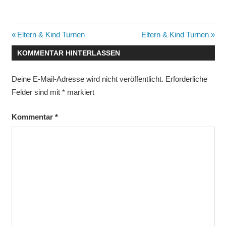
Beitragsnavigation
Vorheriger
Nächster
Eltern & Kind Turnen
Eltern & Kind Turnen
Beitrag:
Beitrag:
KOMMENTAR HINTERLASSEN
Deine E-Mail-Adresse wird nicht veröffentlicht.
Erforderliche
Felder sind mit
*
markiert
Kommentar
*