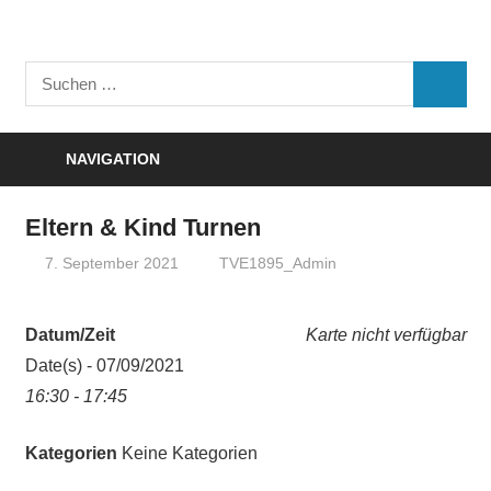
Zum
Inhalt
Turnverein
springen
Suchen
"Frisch
SUCHE
nach:
Auf"
1895
NAVIGATION
e.V.
Eisenbach
Eltern & Kind Turnen
7. September 2021
TVE1895_Admin
Datum/Zeit
Karte nicht verfügbar
Date(s) - 07/09/2021
16:30 - 17:45
Kategorien
Keine Kategorien