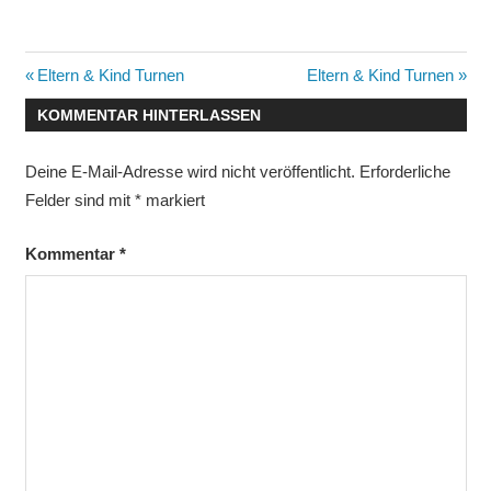
Beitragsnavigation
Vorheriger
Nächster
Eltern & Kind Turnen
Eltern & Kind Turnen
Beitrag:
Beitrag:
KOMMENTAR HINTERLASSEN
Deine E-Mail-Adresse wird nicht veröffentlicht.
Erforderliche
Felder sind mit
*
markiert
Kommentar
*