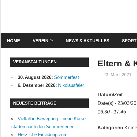
Zum
Inhalt
springen
Turnverein
"Frisch
Auf"
HOME
VEREIN
NEWS & AKTUELLES
SPOR
1895
e.V.
Eisenbach
Eltern & 
VERANSTALTUNGEN
23. März 2021
30. August 2026
;
Sommerfest
6. Dezember 2026
;
Nikolausfeier
Datum/Zeit
NEUESTE BEITRÄGE
Date(s) - 23/03/2
16:30 - 17:45
Vielfalt in Bewegung – neue Kurse
starten nach den Sommerferien
Kategorien
Keine
Herzliche Einladung zum