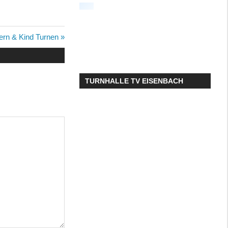
chster
tern & Kind Turnen
trag:
TURNHALLE TV EISENBACH