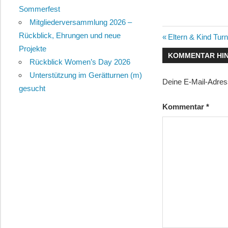
Sommerfest
Mitgliederversammlung 2026 –
Rückblick, Ehrungen und neue
Beitragsn
Vorheriger
Eltern & Kind Tur
Projekte
Beitrag:
KOMMENTAR HI
Rückblick Women’s Day 2026
Unterstützung im Gerätturnen (m)
Deine E-Mail-Adresse
gesucht
Kommentar
*