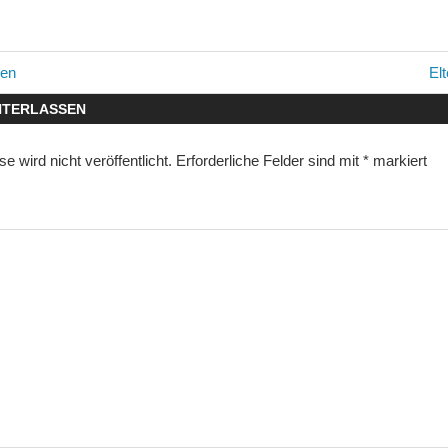
avigation
Nä
nen
El
Bei
NTERLASSEN
 wird nicht veröffentlicht.
Erforderliche Felder sind mit
*
markiert