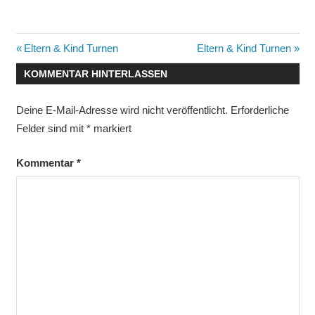
Beitragsnavigation
Vorheriger
Nächster
Eltern & Kind Turnen
Eltern & Kind Turnen
Beitrag:
Beitrag:
KOMMENTAR HINTERLASSEN
Deine E-Mail-Adresse wird nicht veröffentlicht.
Erforderliche
Felder sind mit
*
markiert
Kommentar
*