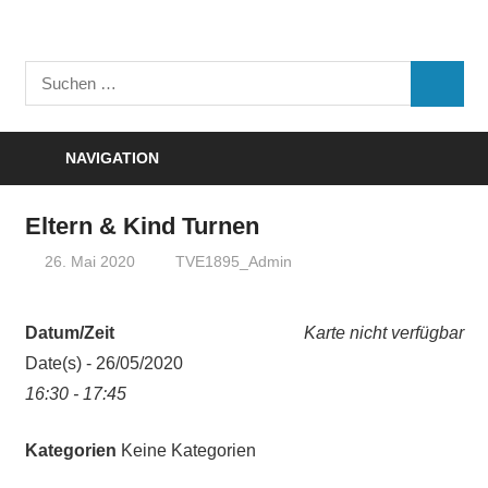
Zum
Inhalt
Turnverein
springen
Suchen
"Frisch
SUCHE
nach:
Auf"
1895
NAVIGATION
e.V.
Eisenbach
Eltern & Kind Turnen
26. Mai 2020
TVE1895_Admin
Datum/Zeit
Karte nicht verfügbar
Date(s) - 26/05/2020
16:30 - 17:45
Kategorien
Keine Kategorien