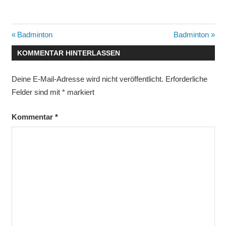
Beitragsnavigation
Vorheriger
Nächster
Badminton
Badminton
Beitrag:
Beitrag:
KOMMENTAR HINTERLASSEN
Deine E-Mail-Adresse wird nicht veröffentlicht.
Erforderliche
Felder sind mit
*
markiert
Kommentar
*