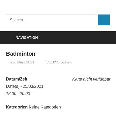
Zum
Inhalt
Turnverein
springen
Suchen
"Frisch
SUCHE
nach:
Auf"
1895
NAVIGATION
e.V.
Eisenbach
Badminton
25. März 2021
TVE1895_Admin
Datum/Zeit
Karte nicht verfügbar
Date(s) - 25/03/2021
18:00 - 20:00
Kategorien
Keine Kategorien