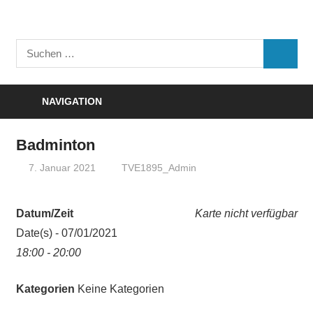
Zum
Inhalt
Turnverein
springen
Suchen
"Frisch
SUCHE
nach:
Auf"
1895
NAVIGATION
e.V.
Eisenbach
Badminton
7. Januar 2021
TVE1895_Admin
Datum/Zeit
Karte nicht verfügbar
Date(s) - 07/01/2021
18:00 - 20:00
Kategorien
Keine Kategorien