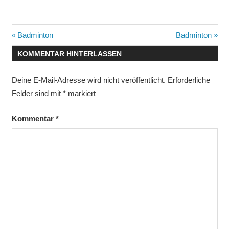
Beitragsnavigation
Vorheriger
Nächster
Badminton
Badminton
Beitrag:
Beitrag:
KOMMENTAR HINTERLASSEN
Deine E-Mail-Adresse wird nicht veröffentlicht.
Erforderliche
Felder sind mit
*
markiert
Kommentar
*