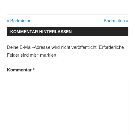
Beitragsnavigation
Vorheriger
Nächster
Badminton
Badminton
Beitrag:
Beitrag:
KOMMENTAR HINTERLASSEN
Deine E-Mail-Adresse wird nicht veröffentlicht.
Erforderliche
Felder sind mit
*
markiert
Kommentar
*