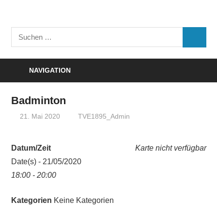
Zum
Inhalt
Turnverein
springen
Suchen
"Frisch
SUCHE
nach:
Auf"
1895
NAVIGATION
e.V.
Eisenbach
Badminton
21. Mai 2020
TVE1895_Admin
Datum/Zeit
Karte nicht verfügbar
Date(s) - 21/05/2020
18:00 - 20:00
Kategorien
Keine Kategorien