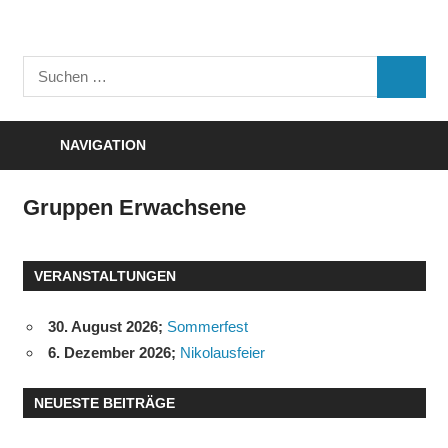
Zum
Inhalt
Turnverein
springen
Suchen
"Frisch
SUCHE
nach:
Auf"
1895
NAVIGATION
e.V.
Eisenbach
Gruppen Erwachsene
VERANSTALTUNGEN
30. August 2026
;
Sommerfest
6. Dezember 2026
;
Nikolausfeier
NEUESTE BEITRÄGE