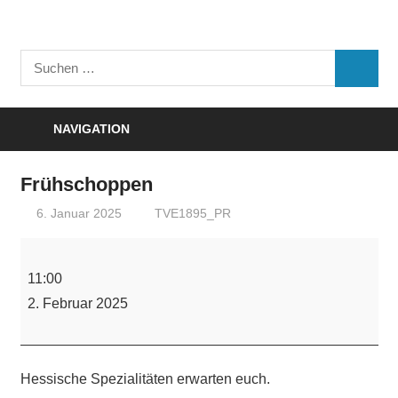
Zum
Inhalt
Turnverein
springen
Suchen
"Frisch
SUCHE
nach:
Auf"
1895
NAVIGATION
e.V.
Eisenbach
Frühschoppen
6. Januar 2025
TVE1895_PR
Frühschoppen
11:00
2. Februar 2025
Hessische Spezialitäten erwarten euch.